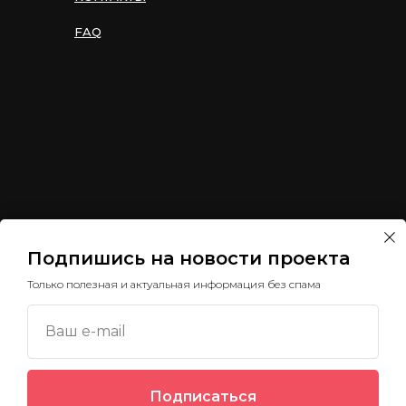
FAQ
Подпишись на новости проекта
Служба поддержки
Только полезная и актуальная информация без спама
2022-2026
Ваш e-mail
Политика обработки
Согласие на обработку
персональных данных
Мы используем cookie
персональных данных
Подписаться