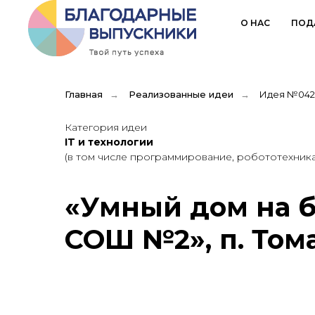
О НАС
ПОД
Главная
→
Реализованные идеи
→
Идея №042
Категория идеи
IT и технологии
(в том числе программирование, робототехник
«Умный дом на б
СОШ №2», п. Том