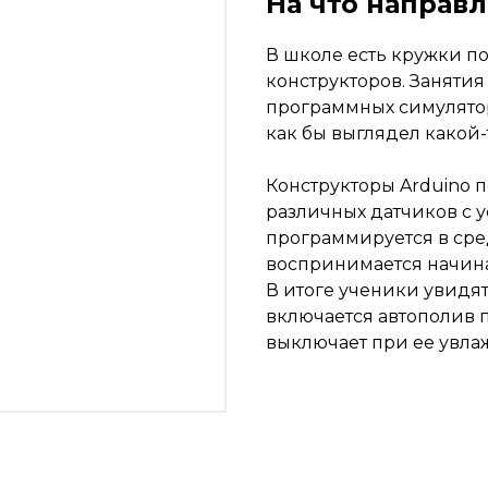
На что направ
В школе есть кружки п
конструкторов. Заняти
программных симулятор
как бы выглядел какой-
Конструкторы Arduino п
различных датчиков с у
программируется в сред
воспринимается начи
В итоге ученики увидят
включается автополив 
выключает при ее увлаж