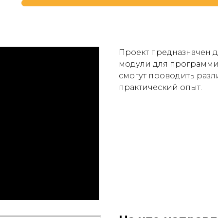
Проект предназначен дл
модули для программи
смогут проводить раз
практический опыт.