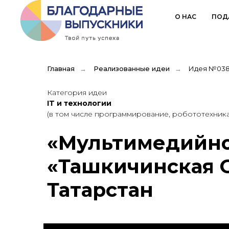
О НАС
ПОД
Главная
→
Реализованные идеи
→
Идея №03
Категория идеи
IT и технологии
(в том числе программирование, робототехник
«Мультимедийно
«Ташкичинская О
Татарстан