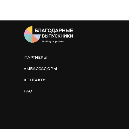
ценности и
передаем их школе
по договору
благотворительного
пожертвования.
Школьники
получают то, что
нужно для их хобби,
кружка, идеи,
проектной
деятельности.
ПАРТНЕРЫ
8. ФИНАЛЬНЫЙ
АМБАССАДОРЫ
ОТЧЕТ - честность
и уважение к
КОНТАКТЫ
людям, которые
поддержали
FAQ
Мы просим
предоставить фото
и видео материалы.
Это нужно, чтобы
показать
жертвователям, что
их помощь стала
реальностью: что