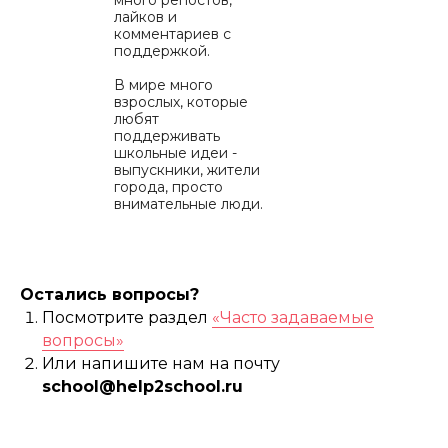
много репостов,
лайков и
комментариев с
поддержкой.
В мире много
взрослых, которые
любят
поддерживать
школьные идеи -
выпускники, жители
города, просто
внимательные люди.
Они делают это
охотно, с теплом и
большой радостью.
7. РЕАЛИЗАЦИЯ
Остались вопросы?
ПРОЕКТА
Посмотрите раздел
«Часто задаваемые
Когда сбор
вопросы»
закрывается или
появляется партнер,
Или напишите нам на почту
который полностью
school@help2school.ru
покрывает
стоимость, мы
приобретаем все
необходимые