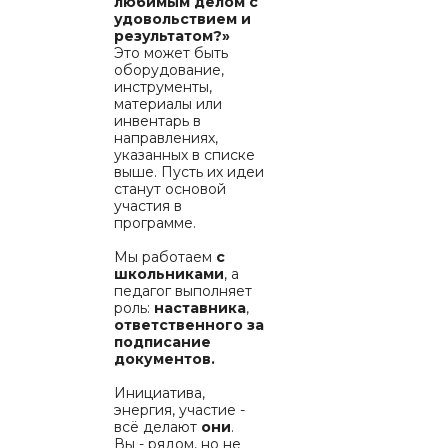
любимым делом с
удовольствием и
результатом?»
Это может быть
оборудование,
инструменты,
материалы или
инвентарь в
направлениях,
указанных в списке
выше. Пусть их идеи
станут основой
участия в
программе.
Мы работаем
с
школьниками
, а
педагог выполняет
роль:
наставника
,
ответственного за
подписание
документов.
Инициатива,
энергия, участие -
всё делают
они
.
Вы - рядом, но не