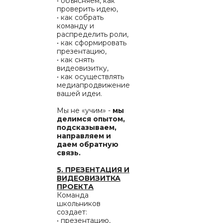
• объясняем, как
проверить идею,
• как собрать
команду и
распределить роли,
• как сформировать
презентацию,
• как снять
видеовизитку,
• как осуществлять
медиапродвижение
вашей идеи.
Мы не «учим» -
мы
делимся опытом,
подсказываем,
направляем и
даем обратную
связь.
5. ПРЕЗЕНТАЦИЯ И
ВИДЕОВИЗИТКА
ПРОЕКТА
Команда
школьников
создает:
• презентацию,